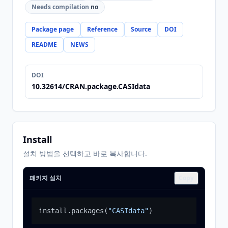
Needs compilation
no
Package page
Reference
Source
DOI
README
NEWS
DOI
10.32614/CRAN.package.CASIdata
Install
설치 방법을 선택하고 바로 복사합니다.
패키지 설치
Copy
install.packages
(
"CASIdata"
)