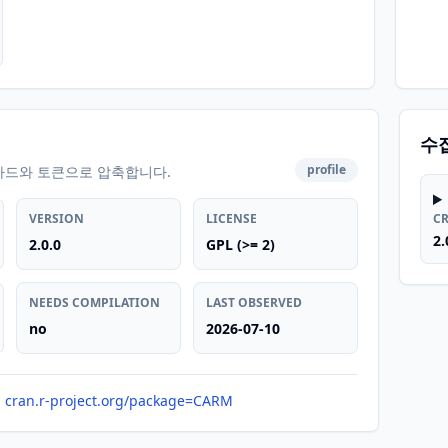
수
profile
카드와 토큰으로 압축합니다.
VERSION
LICENSE
C
2.
2.0.0
GPL (>= 2)
NEEDS COMPILATION
LAST OBSERVED
no
2026-07-10
cran.r-project.org/package=CARM