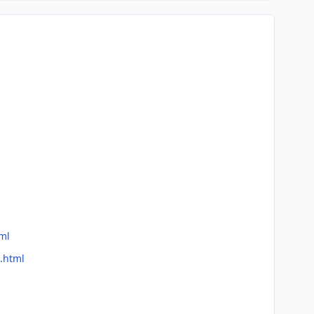
ml
.html