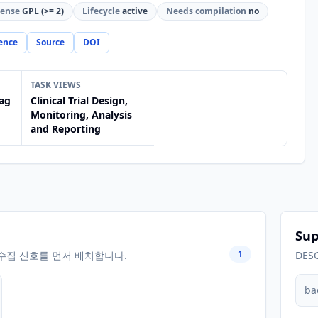
cense
GPL (>= 2)
Lifecycle
active
Needs compilation
no
ence
Source
DOI
TASK VIEWS
ag
Clinical Trial Design,
Monitoring, Analysis
and Reporting
Sup
1
수집 신호를 먼저 배치합니다.
DES
ba