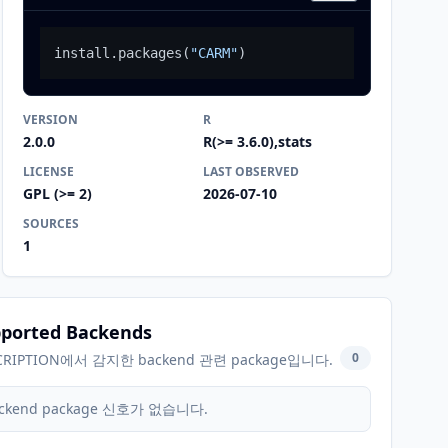
install.packages
(
"CARM"
)
VERSION
R
2.0.0
R(>= 3.6.0),stats
LICENSE
LAST OBSERVED
GPL (>= 2)
2026-07-10
SOURCES
1
ported Backends
0
CRIPTION에서 감지한 backend 관련 package입니다.
ckend package 신호가 없습니다.