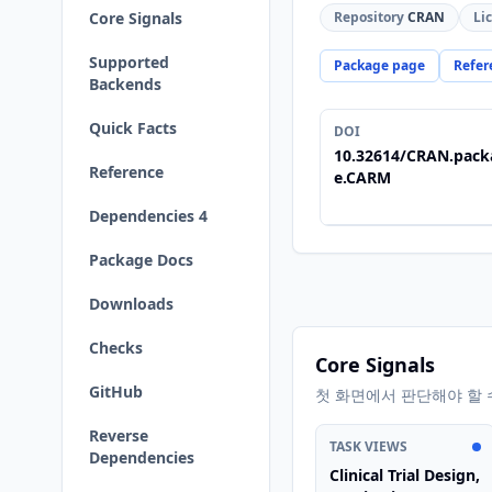
Core Signals
Repository
CRAN
Li
Supported
Package page
Refer
Backends
Quick Facts
DOI
10.32614/CRAN.pack
Reference
e.CARM
Dependencies 4
Package Docs
Downloads
Checks
Core Signals
GitHub
첫 화면에서 판단해야 할 
Reverse
TASK VIEWS
Dependencies
Clinical Trial Design,