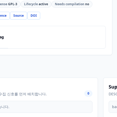
cense
GPL-3
Lifecycle
active
Needs compilation
no
ence
Source
DOI
ag
Sup
0
수집 신호를 먼저 배치합니다.
DES
습니다.
ba