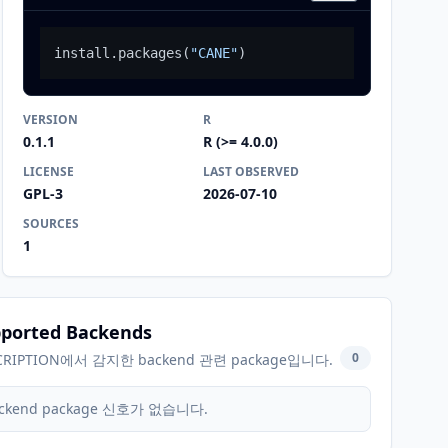
install.packages
(
"CANE"
)
VERSION
R
0.1.1
R (>= 4.0.0)
LICENSE
LAST OBSERVED
GPL-3
2026-07-10
SOURCES
1
ported Backends
0
CRIPTION에서 감지한 backend 관련 package입니다.
ckend package 신호가 없습니다.