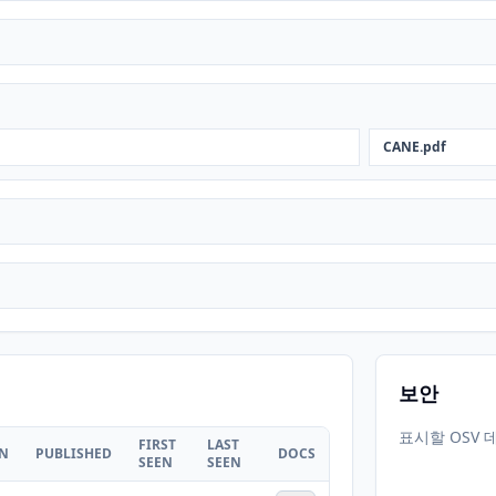
CANE.pdf
보안
표시할 OSV 
FIRST
LAST
ON
PUBLISHED
DOCS
SEEN
SEEN