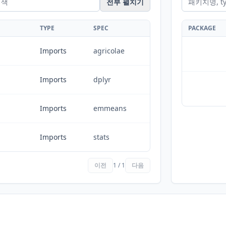
전부 펼치기
TYPE
SPEC
PACKAGE
Imports
agricolae
Imports
dplyr
Imports
emmeans
Imports
stats
이전
1 / 1
다음