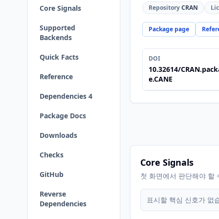
Core Signals
Repository
CRAN
Li
Supported
Package page
Refer
Backends
Quick Facts
DOI
10.32614/CRAN.pack
Reference
e.CANE
Dependencies 4
Package Docs
Downloads
Checks
Core Signals
GitHub
첫 화면에서 판단해야 할 
Reverse
표시할 핵심 신호가 없
Dependencies