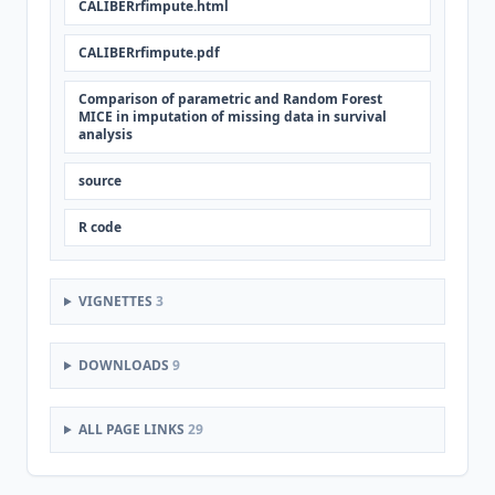
CALIBERrfimpute.html
CALIBERrfimpute.pdf
Comparison of parametric and Random Forest
MICE in imputation of missing data in survival
analysis
source
R code
VIGNETTES
3
DOWNLOADS
9
ALL PAGE LINKS
29