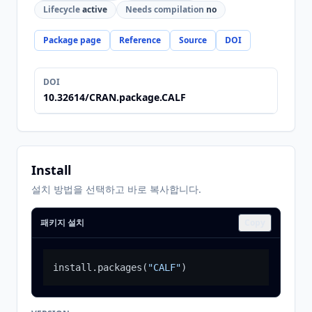
Lifecycle
active
Needs compilation
no
Package page
Reference
Source
DOI
DOI
10.32614/CRAN.package.CALF
Install
설치 방법을 선택하고 바로 복사합니다.
패키지 설치
Copy
install.packages
(
"CALF"
)