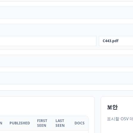
C443.pdf
보안
표시할 OSV 
FIRST
LAST
ON
PUBLISHED
DOCS
SEEN
SEEN