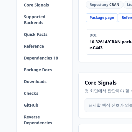
Core Signals
Repository
CRAN
Li
Supported
Package page
Refer
Backends
Quick Facts
DOI
10.32614/CRAN.pack
Reference
e.C443
Dependencies 18
Package Docs
Downloads
Core Signals
첫 화면에서 판단해야 할 
Checks
GitHub
표시할 핵심 신호가 없
Reverse
Dependencies