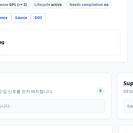
cense
GPL (>= 2)
Lifecycle
active
Needs compilation
no
ence
Source
DOI
ag
Sup
0
수집 신호를 먼저 배치합니다.
DES
습니다.
ba