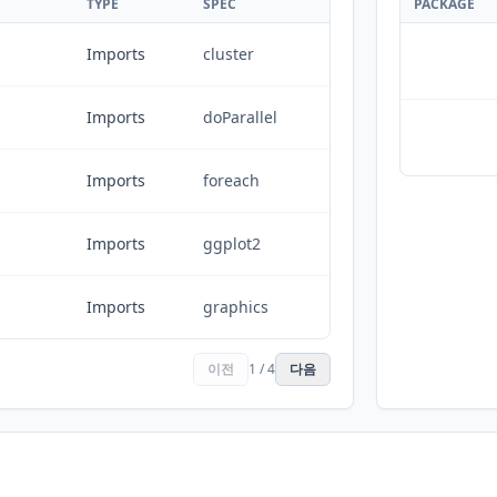
TYPE
SPEC
PACKAGE
Imports
cluster
Imports
doParallel
Imports
foreach
Imports
ggplot2
Imports
graphics
이전
1 / 4
다음