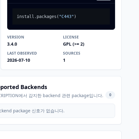
install.packages
(
"C443"
)
VERSION
LICENSE
3.4.0
GPL (>= 2)
LAST OBSERVED
SOURCES
2026-07-10
1
ported Backends
0
CRIPTION에서 감지한 backend 관련 package입니다.
ckend package 신호가 없습니다.