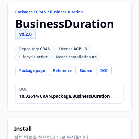
Packages / CRAN / BusinessDuration
BusinessDuration
v0.2.0
Repository
CRAN
License
AGPL-3
Lifecycle
active
Needs compilation
no
Package page
Reference
Source
DOI
DOI
10.32614/CRAN.package.BusinessDuration
Install
설치 방법을 선택하고 바로 복사합니다.