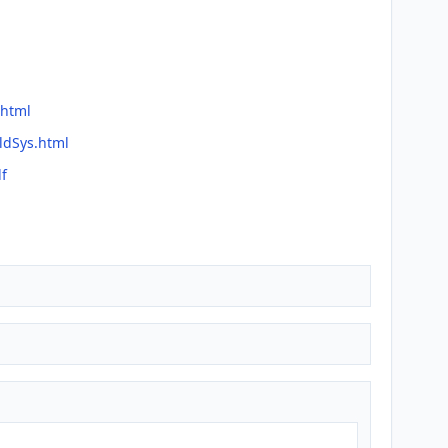
.html
ldSys.html
df