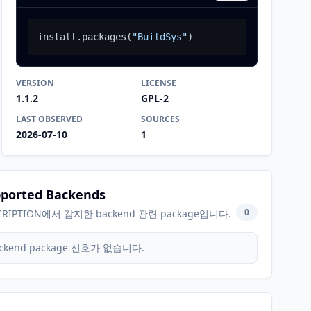
install.packages
(
"BuildSys"
)
VERSION
LICENSE
1.1.2
GPL-2
LAST OBSERVED
SOURCES
2026-07-10
1
ported Backends
0
CRIPTION에서 감지한 backend 관련 package입니다.
ckend package 신호가 없습니다.