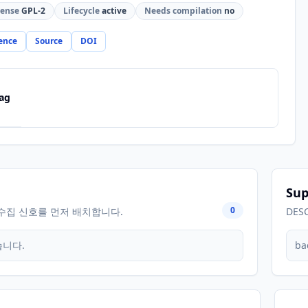
cense
GPL-2
Lifecycle
active
Needs compilation
no
ence
Source
DOI
ag
Sup
0
수집 신호를 먼저 배치합니다.
DES
습니다.
ba