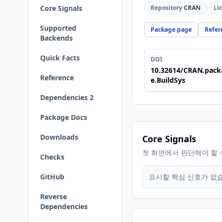
Core Signals
Repository
CRAN
Li
Supported
Package page
Refer
Backends
Quick Facts
DOI
10.32614/CRAN.pack
Reference
e.BuildSys
Dependencies 2
Package Docs
Downloads
Core Signals
첫 화면에서 판단해야 할 
Checks
GitHub
표시할 핵심 신호가 없
Reverse
Dependencies