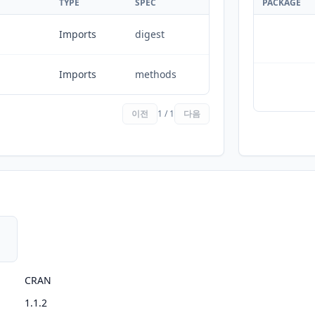
TYPE
SPEC
PACKAGE
Imports
digest
Imports
methods
이전
1 / 1
다음
CRAN
1.1.2