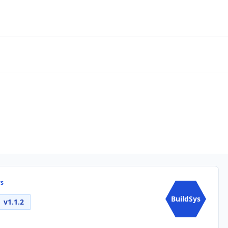
ys
BuildSys
v1.1.2