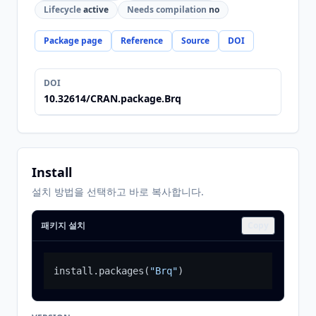
Lifecycle
active
Needs compilation
no
Package page
Reference
Source
DOI
DOI
10.32614/CRAN.package.Brq
Install
설치 방법을 선택하고 바로 복사합니다.
패키지 설치
Copy
install.packages
(
"Brq"
)