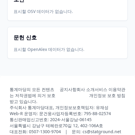
2012-09-
2026-
2026-
표시할 OSV 데이터가 없습니다.
CRAN
1.0
27
06-04
06-04
문헌 신호
2026-
2026-
CRAN
3.0
05-31
07-10
표시할 OpenAlex 데이터가 없습니다.
통계마당의 모든 컨텐츠
공지사항
회사 소개
서비스 이용약관
는 저작권법에 의거 보호
개인정보 보호 방침
받고 있습니다.
주식회사 통계마당
대표, 개인정보보호책임자: 유재성
Web-R 운영자: 문건웅
사업자등록번호: 795-88-02574
통신판매업신고번호: 2024-서울강남-06145
서울특별시 강남구 테헤란로70길 12, 402-106A호
대표전화: 0507-1300-9704 | 문의: cs@statground.net