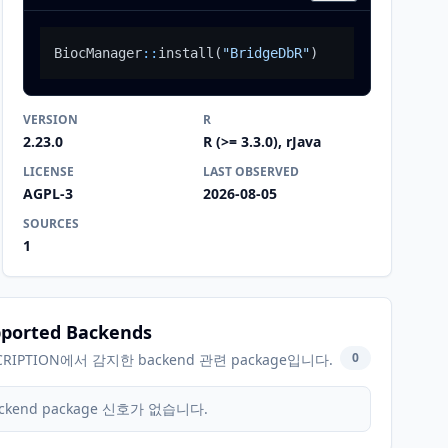
BiocManager
::
install
(
"BridgeDbR"
)
VERSION
R
2.23.0
R (>= 3.3.0), rJava
LICENSE
LAST OBSERVED
AGPL-3
2026-08-05
SOURCES
1
ported Backends
0
CRIPTION에서 감지한 backend 관련 package입니다.
ckend package 신호가 없습니다.