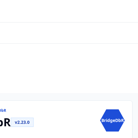
eDbR
bR
BridgeDbR
v2.23.0