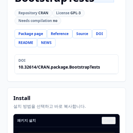
Repository
CRAN
License
GPL-3
Needs compilation
no
Package page
Reference
Source
DOI
README
NEWS
DOI
10.32614/CRAN.package.BootstrapTests
Install
설치 방법을 선택하고 바로 복사합니다.
패키지 설치
Copy