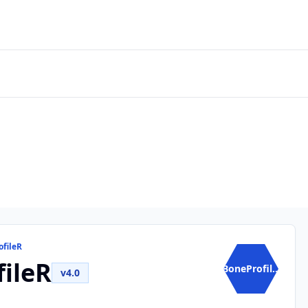
ofileR
ileR
BoneProfil...
v4.0