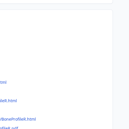
html
ileR.html
/BoneProfileR.html
ofileR.pdf