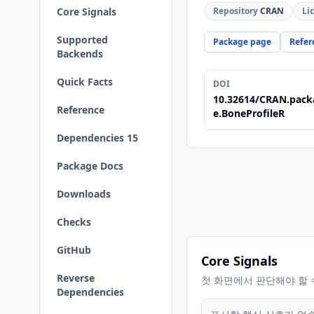
Core Signals
Repository
CRAN
Li
Supported
Package page
Refer
Backends
Quick Facts
DOI
10.32614/CRAN.pack
Reference
e.BoneProfileR
Dependencies 15
Package Docs
Downloads
Checks
GitHub
Core Signals
Reverse
첫 화면에서 판단해야 할 
Dependencies