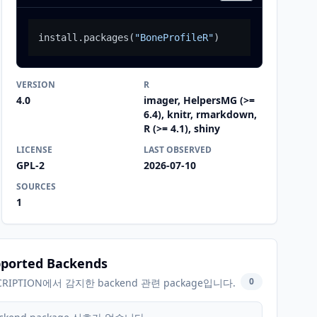
install.packages
(
"BoneProfileR"
)
VERSION
R
4.0
imager, HelpersMG (>=
6.4), knitr, rmarkdown,
R (>= 4.1), shiny
LICENSE
LAST OBSERVED
GPL-2
2026-07-10
SOURCES
1
ported Backends
0
CRIPTION에서 감지한 backend 관련 package입니다.