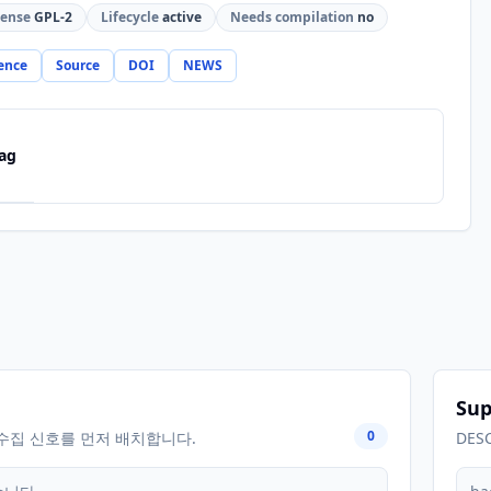
cense
GPL-2
Lifecycle
active
Needs compilation
no
ence
Source
DOI
NEWS
ag
Sup
0
수집 신호를 먼저 배치합니다.
DES