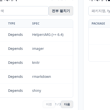
전부 펼치기
TYPE
SPEC
PACKAGE
Depends
HelpersMG (>= 6.4)
Depends
imager
Depends
knitr
Depends
rmarkdown
Depends
shiny
이전
1 / 3
다음