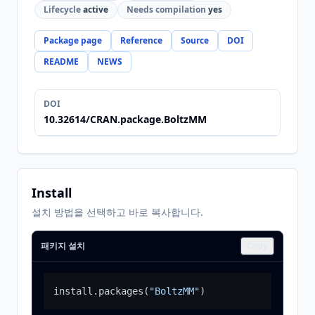
Lifecycle
active
Needs compilation
yes
Package page
Reference
Source
DOI
README
NEWS
DOI
10.32614/CRAN.package.BoltzMM
Install
설치 방법을 선택하고 바로 복사합니다.
패키지 설치
Copy
install.packages
(
"BoltzMM"
)