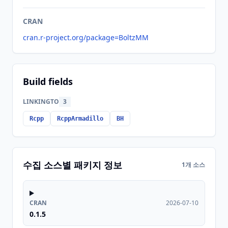
CRAN
cran.r-project.org/package=BoltzMM
Build fields
LINKINGTO
3
Rcpp
RcppArmadillo
BH
수집 소스별 패키지 정보
1개 소스
CRAN
2026-07-10
0.1.5