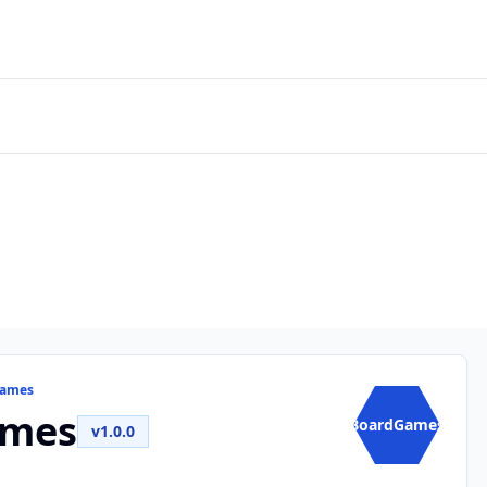
Games
ames
BoardGames
v1.0.0