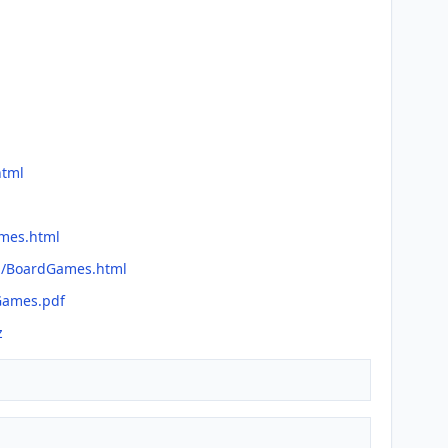
html
ames.html
an/BoardGames.html
Games.pdf
z