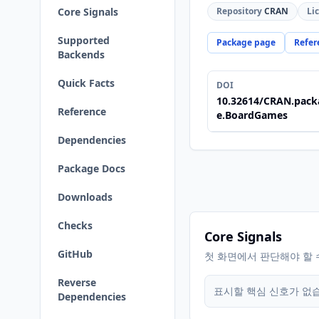
Core Signals
Repository
CRAN
Li
Supported
Package page
Refer
Backends
Quick Facts
DOI
10.32614/CRAN.pack
Reference
e.BoardGames
Dependencies
Package Docs
Downloads
Checks
Core Signals
GitHub
첫 화면에서 판단해야 할 
Reverse
표시할 핵심 신호가 없
Dependencies