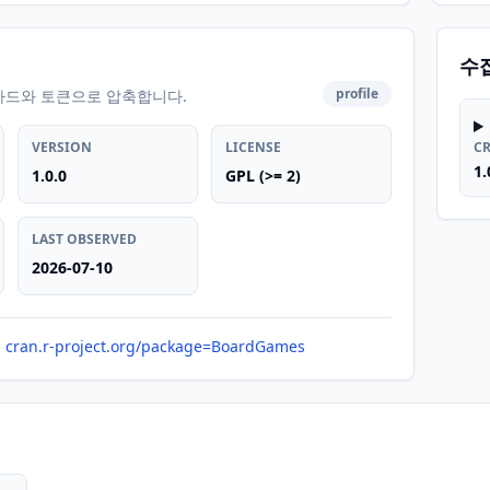
수
profile
카드와 토큰으로 압축합니다.
VERSION
LICENSE
C
1.
1.0.0
GPL (>= 2)
LAST OBSERVED
2026-07-10
cran.r-project.org/package=BoardGames