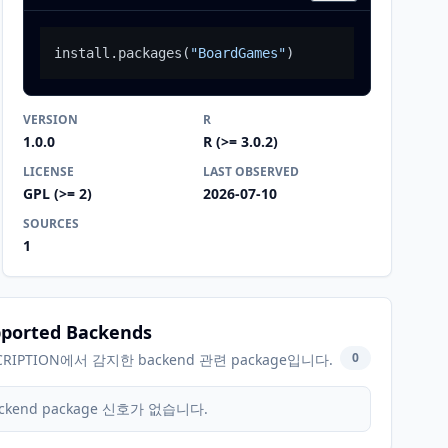
install.packages
(
"BoardGames"
)
VERSION
R
1.0.0
R (>= 3.0.2)
LICENSE
LAST OBSERVED
GPL (>= 2)
2026-07-10
SOURCES
1
ported Backends
0
CRIPTION에서 감지한 backend 관련 package입니다.
ckend package 신호가 없습니다.