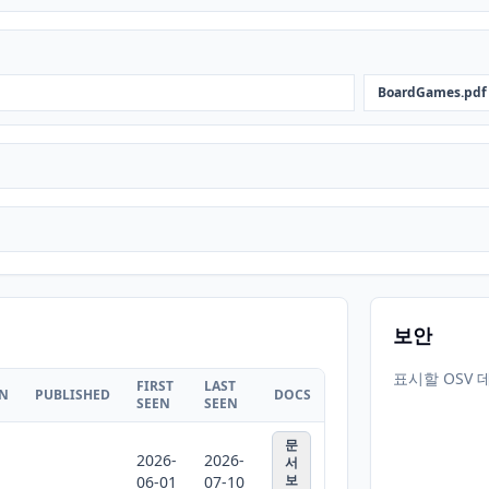
BoardGames.pdf
보안
표시할 OSV 
FIRST
LAST
ON
PUBLISHED
DOCS
SEEN
SEEN
문
2026-
2026-
서
보
06-01
07-10