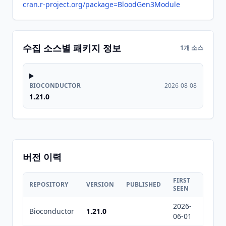
cran.r-project.org/package=BloodGen3Module
수집 소스별 패키지 정보
1개 소스
BIOCONDUCTOR
2026-08-08
1.21.0
버전 이력
FIRST
LAST
REPOSITORY
VERSION
PUBLISHED
SEEN
SEEN
2026-
2026-
Bioconductor
1.21.0
06-01
08-08