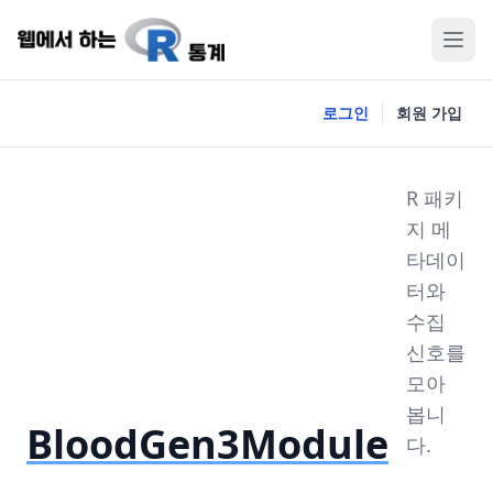
로그인
회원 가입
R 패키
지 메
타데이
터와
수집
신호를
모아
봅니
BloodGen3Module
다.