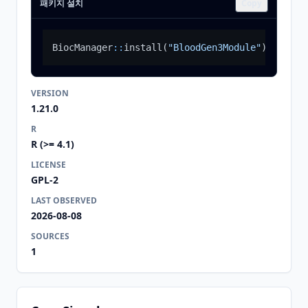
패키지 설치
Copy
BiocManager
::
install
(
"BloodGen3Module"
)
VERSION
1.21.0
R
R (>= 4.1)
LICENSE
GPL-2
LAST OBSERVED
2026-08-08
SOURCES
1