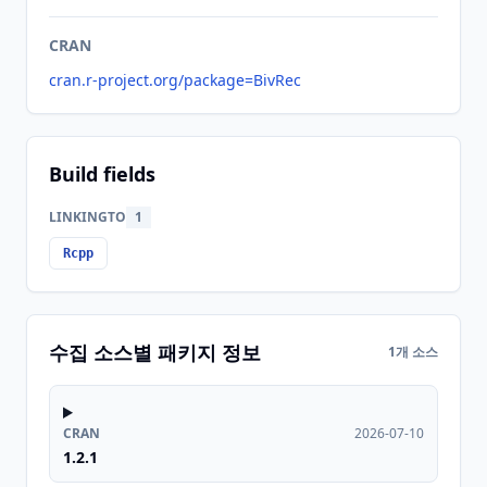
CRAN
cran.r-project.org/package=BivRec
Build fields
LINKINGTO
1
Rcpp
수집 소스별 패키지 정보
1개 소스
CRAN
2026-07-10
1.2.1