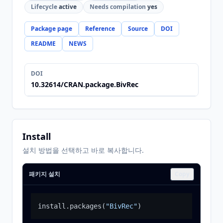
Lifecycle
active
Needs compilation
yes
Package page
Reference
Source
DOI
README
NEWS
DOI
10.32614/CRAN.package.BivRec
Install
설치 방법을 선택하고 바로 복사합니다.
패키지 설치
Copy
install.packages
(
"BivRec"
)