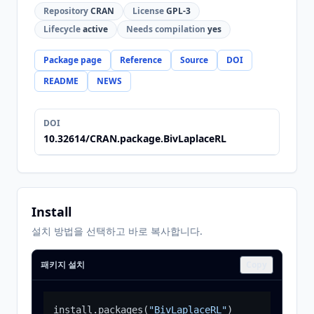
Repository
CRAN
License
GPL-3
Lifecycle
active
Needs compilation
yes
Package page
Reference
Source
DOI
README
NEWS
DOI
10.32614/CRAN.package.BivLaplaceRL
Install
설치 방법을 선택하고 바로 복사합니다.
패키지 설치
Copy
install.packages
(
"BivLaplaceRL"
)