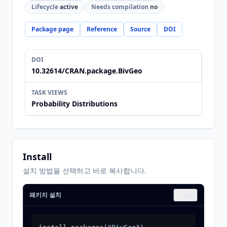
Lifecycle
active
Needs compilation
no
Package page
Reference
Source
DOI
DOI
10.32614/CRAN.package.BivGeo
TASK VIEWS
Probability Distributions
Install
설치 방법을 선택하고 바로 복사합니다.
패키지 설치
Copy