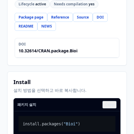
Lifecycle
active
Needs compilation
yes
Package page
Reference
Source
DOI
README
NEWS
DOI
10.32614/CRAN.package.Bioi
Install
설치 방법을 선택하고 바로 복사합니다.
패키지 설치
Copy
install.packages
(
"Bioi"
)