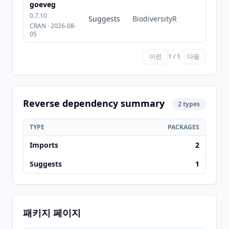
goeveg
0.7.10
Suggests
BiodiversityR
CRAN · 2026-08-
05
이전
1 / 1
다음
Reverse dependency summary
2 types
TYPE
PACKAGES
Imports
2
Suggests
1
패키지 페이지