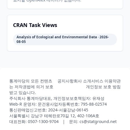
2023-01-
2026-
2026-
CRAN
2.15-1
06
05-31
05-31
CRAN Task Views
Analysis of Ecological and Environmental Data · 2026-
2022-09-
2026-
2026-
08-05
CRAN
2.14-4
08
05-31
05-31
2022-08-
2026-
2026-
CRAN
2.14-3
06
05-31
05-31
통계마당의 모든 컨텐츠
공지사항
회사 소개
서비스 이용약관
는 저작권법에 의거 보호
개인정보 보호 방침
받고 있습니다.
2022-07-
2026-
2026-
CRAN
2.14-2.1
주식회사 통계마당
대표, 개인정보보호책임자: 유재성
04
05-31
05-31
Web-R 운영자: 문건웅
사업자등록번호: 795-88-02574
통신판매업신고번호: 2024-서울강남-06145
서울특별시 강남구 테헤란로70길 12, 402-106A호
2022-04-
2026-
2026-
대표전화: 0507-1300-9704 | 문의: cs@statground.net
CRAN
2.14-2
29
05-31
05-31