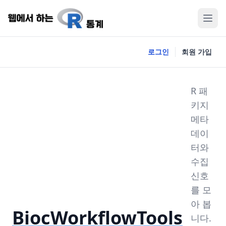
로그인
회원 가입
R 패
키지
메타
데이
터와
수집
신호
를 모
아 봅
BiocWorkflowTools
니다.