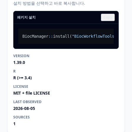
설치 방법을 선택하고 바로 복사합니다.
패키지 설치
Copy
BiocManager
::
install
(
"BiocWorkflowTools"
)
VERSION
1.39.0
R
R (>= 3.4)
LICENSE
MIT + file LICENSE
LAST OBSERVED
2026-08-05
SOURCES
1