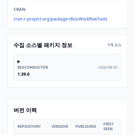
CRAN
cran.r-project.org/package=BiocWorkflowTools
수집 소스별 패키지 정보
1개 소스
BIOCONDUCTOR
2026-08-05
1.39.0
버전 이력
FIRST
LAST
REPOSITORY
VERSION
PUBLISHED
SEEN
SEEN