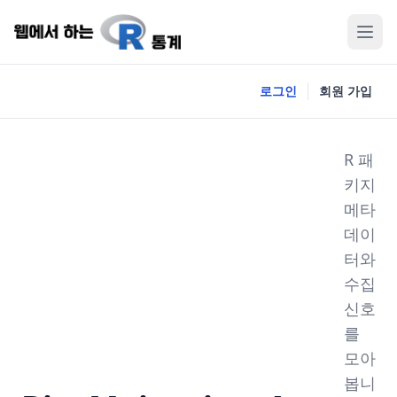
로그인
회원 가입
R 패
키지
메타
데이
터와
수집
신호
를
모아
봅니