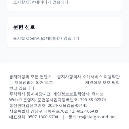
2020-09-
2026-
2026-
표시할 OSV 데이터가 없습니다.
CRAN
1.0.2
30
05-31
06-26
문헌 신호
2020-09-
2026-
2026-
CRAN
1.0.1
07
05-31
06-26
표시할 OpenAlex 데이터가 없습니다.
2020-09-
2026-
2026-
CRAN
1.0.0
01
05-31
06-26
통계마당의 모든 컨텐츠
공지사항
회사 소개
서비스 이용약관
2026-
2026-
CRAN
1.1.3
는 저작권법에 의거 보호
개인정보 보호 방침
06-01
07-10
받고 있습니다.
주식회사 통계마당
대표, 개인정보보호책임자: 유재성
Web-R 운영자: 문건웅
사업자등록번호: 795-88-02574
통신판매업신고번호: 2024-서울강남-06145
서울특별시 강남구 테헤란로70길 12, 402-106A호
대표전화: 0507-1300-9704 | 문의: cs@statground.net