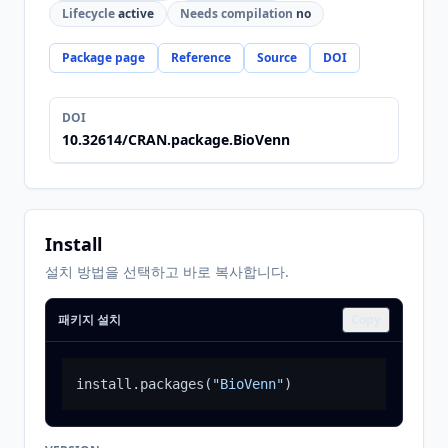
Lifecycle
active
Needs compilation
no
Package page
Reference
Source
DOI
DOI
10.32614/CRAN.package.BioVenn
Install
설치 방법을 선택하고 바로 복사합니다.
패키지 설치
Copy
install.packages
(
"BioVenn"
)