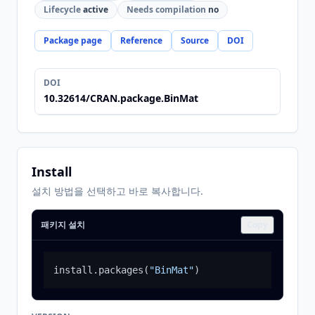
Lifecycle
active
Needs compilation
no
Package page
Reference
Source
DOI
DOI
10.32614/CRAN.package.BinMat
Install
설치 방법을 선택하고 바로 복사합니다.
패키지 설치
Copy
install.packages
(
"BinMat"
)