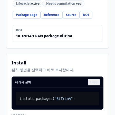
Lifecycle
active
Needs compilation
yes
Package page
Reference
Source
DOI
DOI
10.32614/CRAN.package.BiTrinA
Install
설치 방법을 선택하고 바로 복사합니다.
패키지 설치
Copy
install.packages
(
"BiTrinA"
)