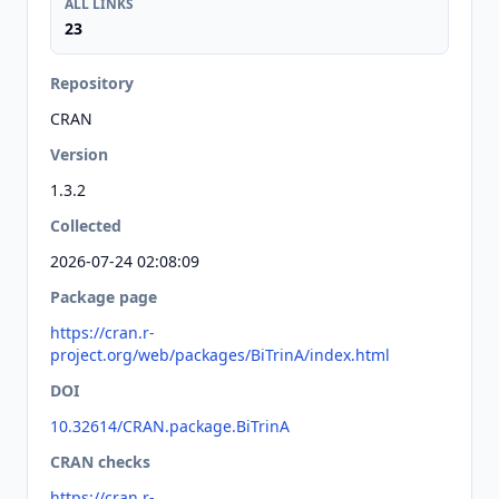
ALL LINKS
23
Repository
CRAN
Version
1.3.2
Collected
2026-07-24 02:08:09
Package page
https://cran.r-
project.org/web/packages/BiTrinA/index.html
DOI
10.32614/CRAN.package.BiTrinA
CRAN checks
https://cran.r-