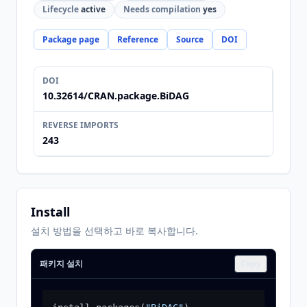
Lifecycle
active
Needs compilation
yes
Package page
Reference
Source
DOI
DOI
10.32614/CRAN.package.BiDAG
REVERSE IMPORTS
243
Install
설치 방법을 선택하고 바로 복사합니다.
패키지 설치
Copy