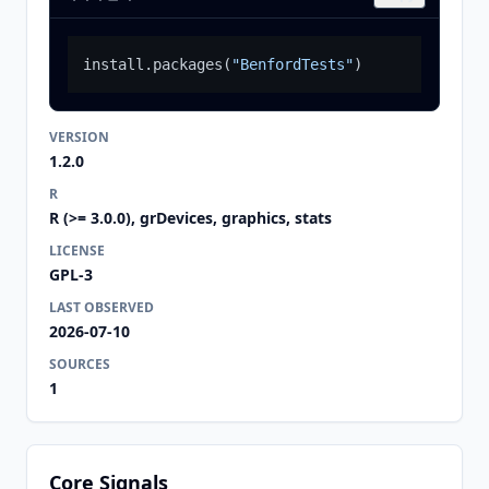
install.packages
(
"BenfordTests"
)
VERSION
1.2.0
R
R (>= 3.0.0), grDevices, graphics, stats
LICENSE
GPL-3
LAST OBSERVED
2026-07-10
SOURCES
1
Core Signals