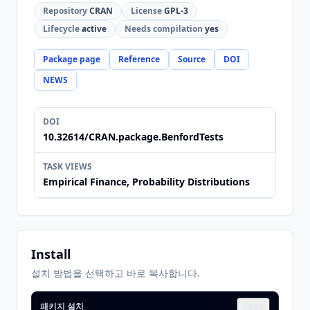
Repository
CRAN
License
GPL-3
Lifecycle
active
Needs compilation
yes
Package page
Reference
Source
DOI
NEWS
DOI
10.32614/CRAN.package.BenfordTests
TASK VIEWS
Empirical Finance, Probability Distributions
Install
설치 방법을 선택하고 바로 복사합니다.
패키지 설치
Copy