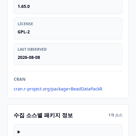
1.65.0
LICENSE
GPL-2
LAST OBSERVED
2026-08-08
CRAN
cran.r-project.org/package=BeadDataPackR
수집 소스별 패키지 정보
1개 소스