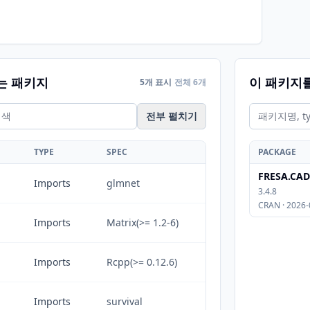
는 패키지
이 패키지
5개 표시
전체 6개
전부 펼치기
TYPE
SPEC
PACKAGE
FRESA.CAD
Imports
glmnet
3.4.8
CRAN · 2026-
Imports
Matrix(>= 1.2-6)
Imports
Rcpp(>= 0.12.6)
Imports
survival