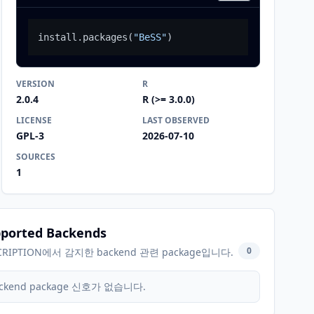
install.packages
(
"BeSS"
)
VERSION
R
2.0.4
R (>= 3.0.0)
LICENSE
LAST OBSERVED
GPL-3
2026-07-10
SOURCES
1
ported Backends
0
CRIPTION에서 감지한 backend 관련 package입니다.
ckend package 신호가 없습니다.