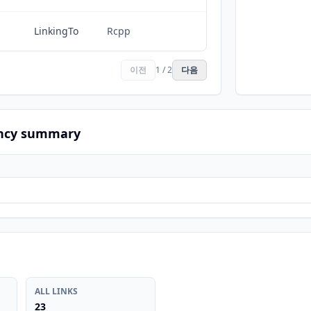
LinkingTo
Rcpp
이전
1 / 2
다음
ncy summary
ALL LINKS
23