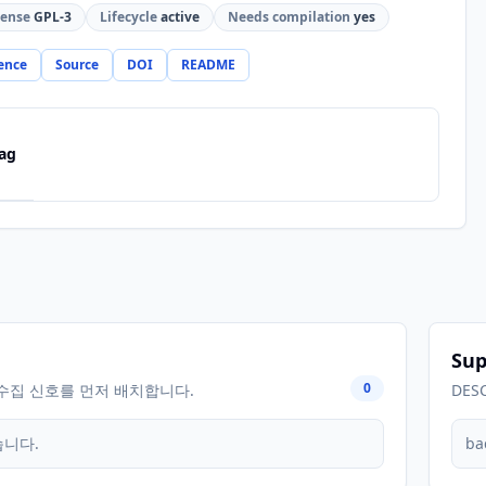
cense
GPL-3
Lifecycle
active
Needs compilation
yes
ence
Source
DOI
README
ag
Sup
0
수집 신호를 먼저 배치합니다.
DES
습니다.
ba