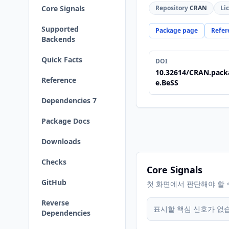
Core Signals
Repository
CRAN
Li
Supported
Package page
Refer
Backends
Quick Facts
DOI
10.32614/CRAN.pack
Reference
e.BeSS
Dependencies 7
Package Docs
Downloads
Checks
Core Signals
GitHub
첫 화면에서 판단해야 할 
Reverse
표시할 핵심 신호가 없
Dependencies