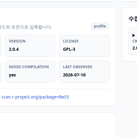
수
profile
카드와 토큰으로 압축합니다.
VERSION
LICENSE
C
2.
2.0.4
GPL-3
NEEDS COMPILATION
LAST OBSERVED
yes
2026-07-10
cran.r-project.org/package=BeSS