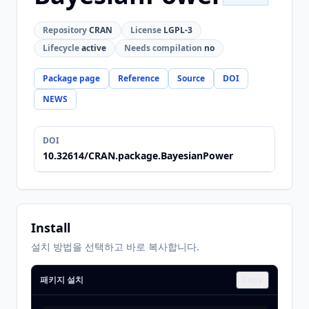
Repository
CRAN
License
LGPL-3
Lifecycle
active
Needs compilation
no
Package page
Reference
Source
DOI
NEWS
DOI
10.32614/CRAN.package.BayesianPower
Install
설치 방법을 선택하고 바로 복사합니다.
패키지 설치
Copy