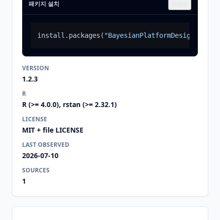
패키지 설치
Copy
install.packages
(
"BayesianPlatformDesignTimeTr
VERSION
1.2.3
R
R (>= 4.0.0), rstan (>= 2.32.1)
LICENSE
MIT + file LICENSE
LAST OBSERVED
2026-07-10
SOURCES
1