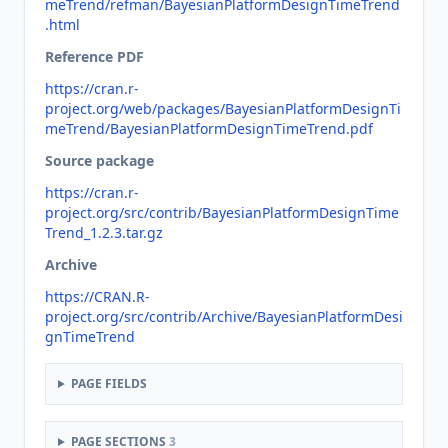
meTrend/refman/BayesianPlatformDesignTimeTrend
.html
Reference PDF
https://cran.r-
project.org/web/packages/BayesianPlatformDesignTi
meTrend/BayesianPlatformDesignTimeTrend.pdf
Source package
https://cran.r-
project.org/src/contrib/BayesianPlatformDesignTime
Trend_1.2.3.tar.gz
Archive
https://CRAN.R-
project.org/src/contrib/Archive/BayesianPlatformDesi
gnTimeTrend
PAGE FIELDS
PAGE SECTIONS
3