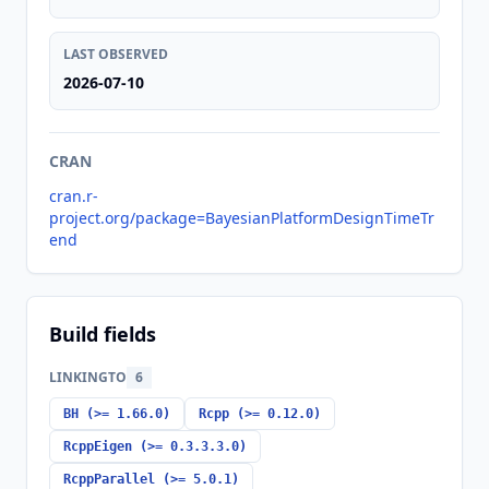
LAST OBSERVED
2026-07-10
CRAN
cran.r-
project.org/package=BayesianPlatformDesignTimeTr
end
Build fields
LINKINGTO
6
BH (>= 1.66.0)
Rcpp (>= 0.12.0)
RcppEigen (>= 0.3.3.3.0)
RcppParallel (>= 5.0.1)