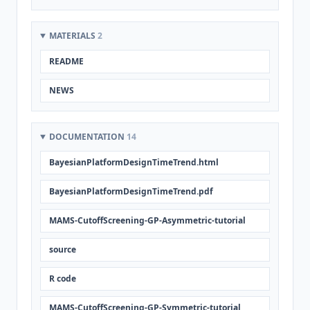
MATERIALS
2
README
NEWS
DOCUMENTATION
14
BayesianPlatformDesignTimeTrend.html
BayesianPlatformDesignTimeTrend.pdf
MAMS-CutoffScreening-GP-Asymmetric-tutorial
source
R code
MAMS-CutoffScreening-GP-Symmetric-tutorial