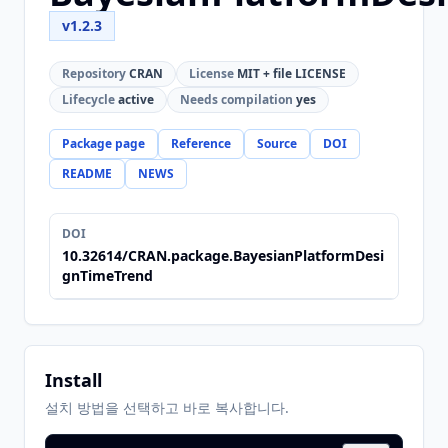
v1.2.3
Repository
CRAN
License
MIT + file LICENSE
Lifecycle
active
Needs compilation
yes
Package page
Reference
Source
DOI
README
NEWS
DOI
10.32614/CRAN.package.BayesianPlatformDesi
gnTimeTrend
Install
설치 방법을 선택하고 바로 복사합니다.