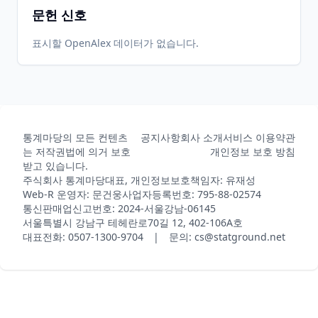
문헌 신호
2023-05-
2026-
2026-
CRAN
1.0.1
02
05-31
05-31
표시할 OpenAlex 데이터가 없습니다.
2023-03-
2026-
2026-
CRAN
1.0.0
15
05-31
05-31
통계마당의 모든 컨텐츠
공지사항
회사 소개
서비스 이용약관
2026-
2026-
CRAN
1.2.3
는 저작권법에 의거 보호
개인정보 보호 방침
06-01
07-10
받고 있습니다.
주식회사 통계마당
대표, 개인정보보호책임자: 유재성
Web-R 운영자: 문건웅
사업자등록번호: 795-88-02574
통신판매업신고번호: 2024-서울강남-06145
서울특별시 강남구 테헤란로70길 12, 402-106A호
대표전화: 0507-1300-9704 | 문의: cs@statground.net