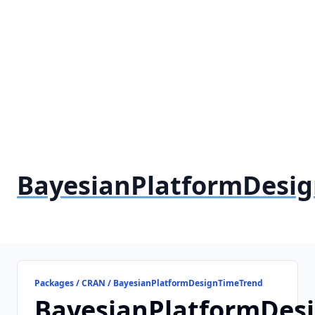
BayesianPlatformDesi
Packages / CRAN / BayesianPlatformDesignTimeTrend
BayesianPlatformDes