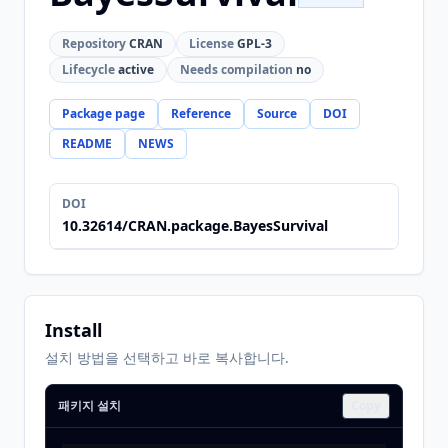
Repository
CRAN
License
GPL-3
Lifecycle
active
Needs compilation
no
Package page
Reference
Source
DOI
README
NEWS
DOI
10.32614/CRAN.package.BayesSurvival
Install
설치 방법을 선택하고 바로 복사합니다.
패키지 설치
Copy