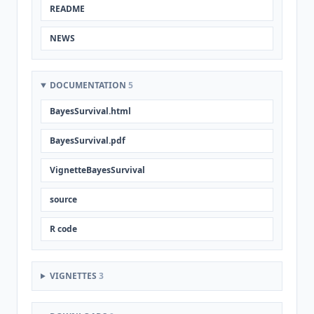
README
NEWS
DOCUMENTATION
5
BayesSurvival.html
BayesSurvival.pdf
VignetteBayesSurvival
source
R code
VIGNETTES
3