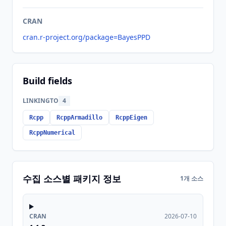
CRAN
cran.r-project.org/package=BayesPPD
Build fields
LINKINGTO
4
Rcpp
RcppArmadillo
RcppEigen
RcppNumerical
수집 소스별 패키지 정보
1개 소스
CRAN
2026-07-10