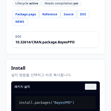
Lifecycle
active
Needs compilation
yes
Package page
Reference
Source
DOI
NEWS
DOI
10.32614/CRAN.package.BayesPPD
Install
설치 방법을 선택하고 바로 복사합니다.
패키지 설치
Copy
install.packages
(
"BayesPPD"
)