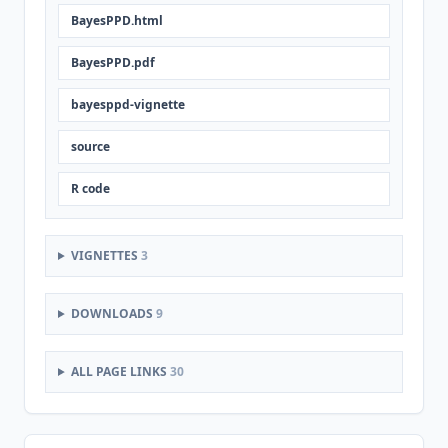
BayesPPD.html
BayesPPD.pdf
bayesppd-vignette
source
R code
VIGNETTES
3
DOWNLOADS
9
ALL PAGE LINKS
30