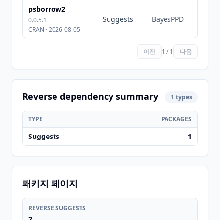
psborrow2
Suggests
BayesPPD
0.0.5.1
CRAN · 2026-08-05
이전
1 / 1
다음
Reverse dependency summary
1 types
TYPE
PACKAGES
Suggests
1
패키지 페이지
REVERSE SUGGESTS
2