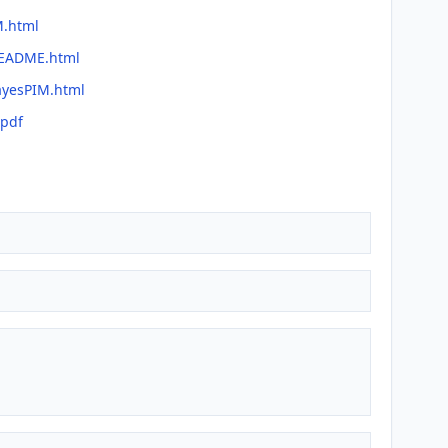
M.html
README.html
ayesPIM.html
.pdf