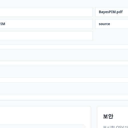
BayesPIM.pdf
PIM
source
보안
표시할 OSV 