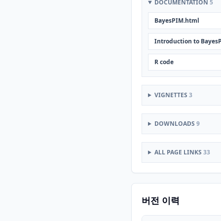
DOCUMENTATION
5
BayesPIM.html
Introduction to Bayes
R code
VIGNETTES
3
DOWNLOADS
9
ALL PAGE LINKS
33
버전 이력