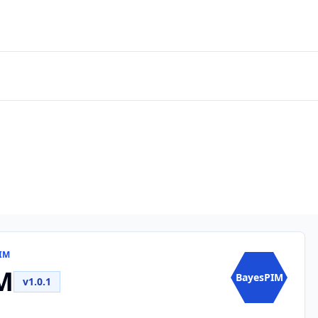
PIM
M
BayesPIM
v1.0.1