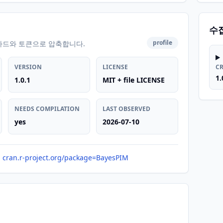
수
profile
카드와 토큰으로 압축합니다.
VERSION
LICENSE
C
1.
1.0.1
MIT + file LICENSE
NEEDS COMPILATION
LAST OBSERVED
yes
2026-07-10
cran.r-project.org/package=BayesPIM