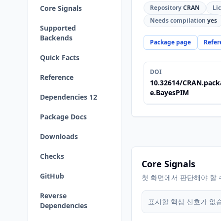
Core Signals
Repository
CRAN
Li
Needs compilation
yes
Supported
Backends
Package page
Refer
Quick Facts
DOI
Reference
10.32614/CRAN.pack
e.BayesPIM
Dependencies 12
Package Docs
Downloads
Checks
Core Signals
GitHub
첫 화면에서 판단해야 할 
Reverse
표시할 핵심 신호가 없
Dependencies