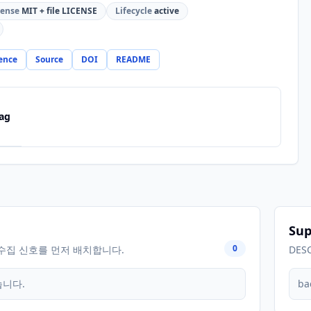
cense
MIT + file LICENSE
Lifecycle
active
ence
Source
DOI
README
ag
Sup
0
수집 신호를 먼저 배치합니다.
DES
습니다.
ba