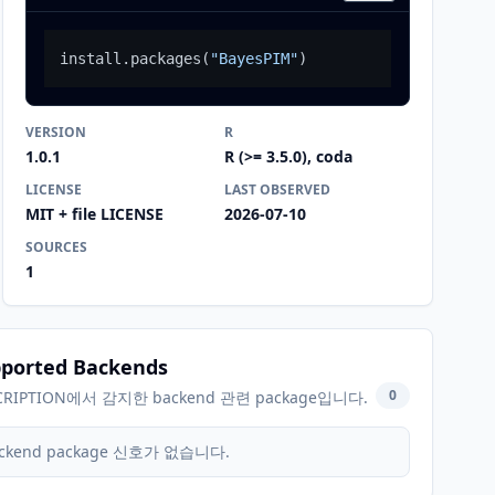
install.packages
(
"BayesPIM"
)
VERSION
R
1.0.1
R (>= 3.5.0), coda
LICENSE
LAST OBSERVED
MIT + file LICENSE
2026-07-10
SOURCES
1
ported Backends
0
CRIPTION에서 감지한 backend 관련 package입니다.
ckend package 신호가 없습니다.