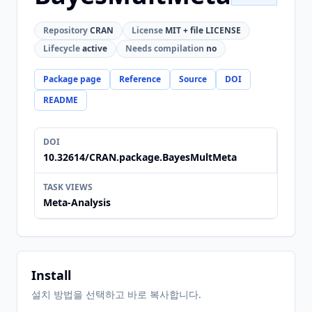
Repository
CRAN
License
MIT + file LICENSE
Lifecycle
active
Needs compilation
no
Package page
Reference
Source
DOI
README
DOI
10.32614/CRAN.package.BayesMultMeta
TASK VIEWS
Meta-Analysis
Install
설치 방법을 선택하고 바로 복사합니다.