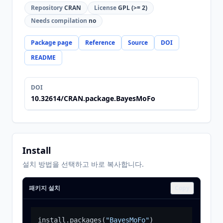
Repository
CRAN
License
GPL (>= 2)
Needs compilation
no
Package page
Reference
Source
DOI
README
DOI
10.32614/CRAN.package.BayesMoFo
Install
설치 방법을 선택하고 바로 복사합니다.
패키지 설치
Copy
install.packages
(
"BayesMoFo"
)