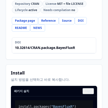
Repository
CRAN
License
MIT + file LICENSE
Lifecycle
active
Needs compilation
no
Package page
Reference
Source
DOI
README
NEWS
DOI
10.32614/CRAN.package.BayesFluxR
Install
설치 방법을 선택하고 바로 복사합니다.
패키지 설치
Copy
install.packages
(
"BayesFluxR"
)