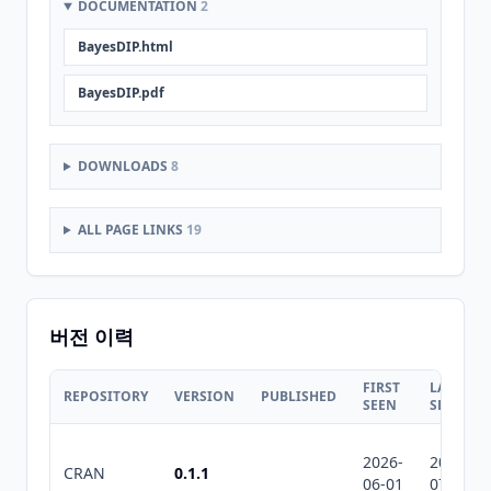
DOCUMENTATION
2
BayesDIP.html
BayesDIP.pdf
DOWNLOADS
8
ALL PAGE LINKS
19
버전 이력
FIRST
LAST
REPOSITORY
VERSION
PUBLISHED
SEEN
SEEN
2026-
2026-
CRAN
0.1.1
06-01
07-10