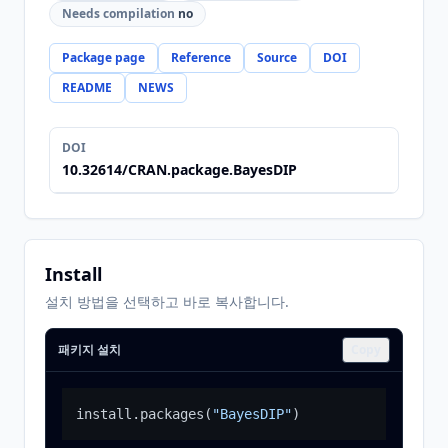
Needs compilation
no
Package page
Reference
Source
DOI
README
NEWS
DOI
10.32614/CRAN.package.BayesDIP
Install
설치 방법을 선택하고 바로 복사합니다.
패키지 설치
Copy
install.packages
(
"BayesDIP"
)