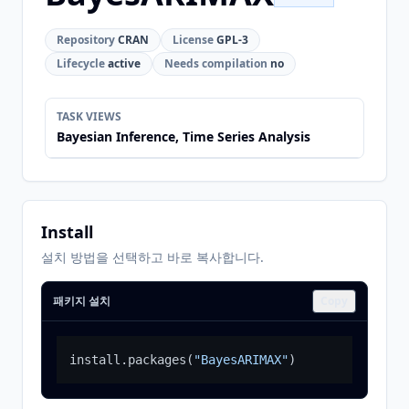
Repository
CRAN
License
GPL-3
Lifecycle
active
Needs compilation
no
TASK VIEWS
Bayesian Inference, Time Series Analysis
Install
설치 방법을 선택하고 바로 복사합니다.
패키지 설치
Copy
install.packages
(
"BayesARIMAX"
)