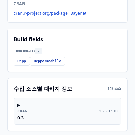
CRAN
cran.r-project.org/package=Bayenet
Build fields
LINKINGTO
2
Rcpp
RcppArmadillo
수집 소스별 패키지 정보
1개 소스
CRAN
2026-07-10
0.3