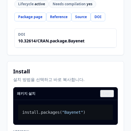
Lifecycle
active
Needs compilation
yes
Package page
Reference
Source
DOI
DOI
10.32614/CRAN.package.Bayenet
Install
설치 방법을 선택하고 바로 복사합니다.
패키지 설치
Copy
install.packages
(
"Bayenet"
)