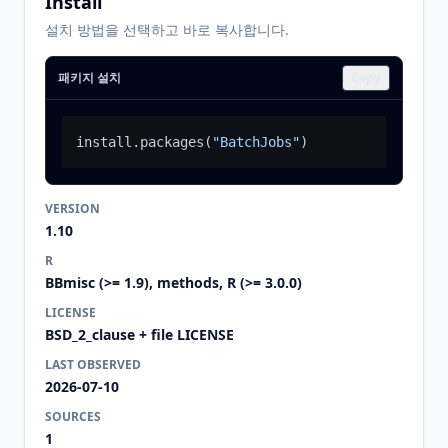
Install
설치 방법을 선택하고 바로 복사합니다.
패키지 설치
Copy
install.packages
(
"BatchJobs"
)
VERSION
1.10
R
BBmisc (>= 1.9), methods, R (>= 3.0.0)
LICENSE
BSD_2_clause + file LICENSE
LAST OBSERVED
2026-07-10
SOURCES
1