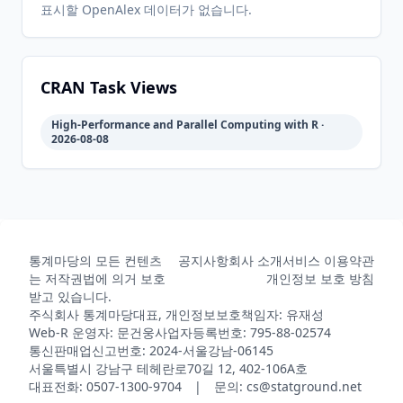
표시할 OpenAlex 데이터가 없습니다.
1.1-
2013-10-
2026-
2026-
CRAN
1135
02
05-31
05-31
CRAN Task Views
High-Performance and Parallel Computing with R ·
2013-04-
2026-
2026-
2026-08-08
CRAN
1.0-966
10
05-31
05-31
2013-01-
2026-
2026-
CRAN
1.0-915
18
05-31
05-31
통계마당의 모든 컨텐츠
공지사항
회사 소개
서비스 이용약관
는 저작권법에 의거 보호
개인정보 보호 방침
받고 있습니다.
2012-07-
2026-
2026-
CRAN
1.0-606
주식회사 통계마당
대표, 개인정보보호책임자: 유재성
04
05-31
05-31
Web-R 운영자: 문건웅
사업자등록번호: 795-88-02574
통신판매업신고번호: 2024-서울강남-06145
서울특별시 강남구 테헤란로70길 12, 402-106A호
2012-06-
2026-
2026-
대표전화: 0507-1300-9704 | 문의: cs@statground.net
CRAN
1.0-527
01
05-31
05-31