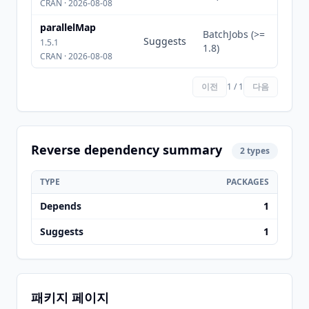
CRAN · 2026-08-08
parallelMap
BatchJobs (>=
Suggests
1.5.1
1.8)
CRAN · 2026-08-08
이전
1 / 1
다음
Reverse dependency summary
2 types
TYPE
PACKAGES
Depends
1
Suggests
1
패키지 페이지