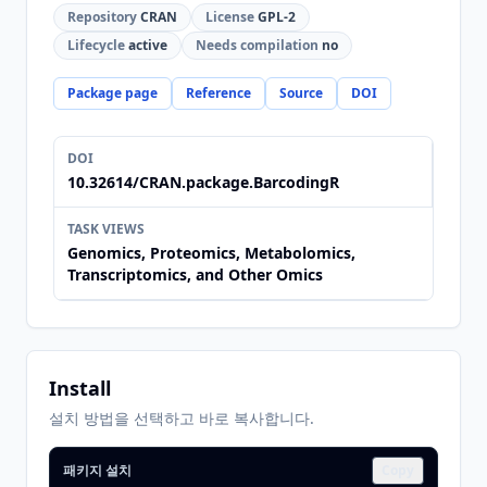
Repository
CRAN
License
GPL-2
Lifecycle
active
Needs compilation
no
Package page
Reference
Source
DOI
DOI
10.32614/CRAN.package.BarcodingR
TASK VIEWS
Genomics, Proteomics, Metabolomics,
Transcriptomics, and Other Omics
Install
설치 방법을 선택하고 바로 복사합니다.
패키지 설치
Copy