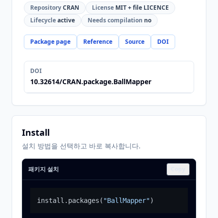
Repository
CRAN
License
MIT + file LICENCE
Lifecycle
active
Needs compilation
no
Package page
Reference
Source
DOI
DOI
10.32614/CRAN.package.BallMapper
Install
설치 방법을 선택하고 바로 복사합니다.
패키지 설치
Copy
install.packages
(
"BallMapper"
)