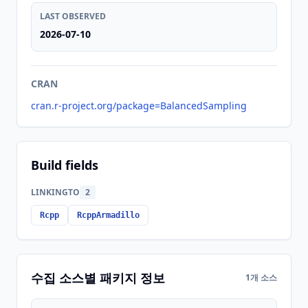
LAST OBSERVED
2026-07-10
CRAN
cran.r-project.org/package=BalancedSampling
Build fields
LINKINGTO
2
Rcpp
RcppArmadillo
수집 소스별 패키지 정보
1개 소스