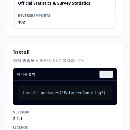
Official Statistics & Survey Statistics
REVERSE IMPORTS
102
Install
설치 방법을 선택하고 바로 복사합니다.
패키지 설치
Copy
install.packages
(
"BalancedSampling"
)
VERSION
2.1.1
LICENSE