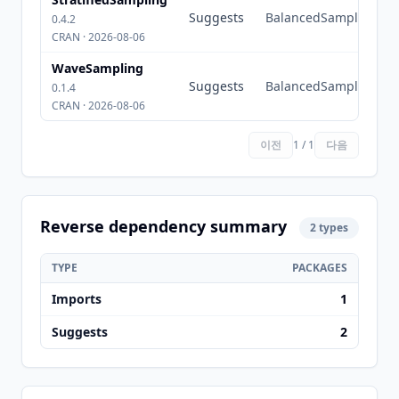
Suggests
BalancedSampling
0.4.2
CRAN · 2026-08-06
WaveSampling
Suggests
BalancedSampling
0.1.4
CRAN · 2026-08-06
이전
1 / 1
다음
Reverse dependency summary
2 types
TYPE
PACKAGES
Imports
1
Suggests
2