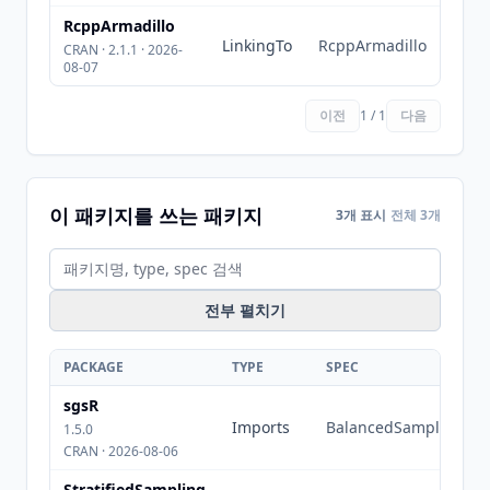
RcppArmadillo
LinkingTo
RcppArmadillo
CRAN · 2.1.1 · 2026-
08-07
이전
1 / 1
다음
이 패키지를 쓰는 패키지
3개 표시
전체 3개
전부 펼치기
PACKAGE
TYPE
SPEC
sgsR
Imports
BalancedSampling
1.5.0
CRAN · 2026-08-06
StratifiedSampling