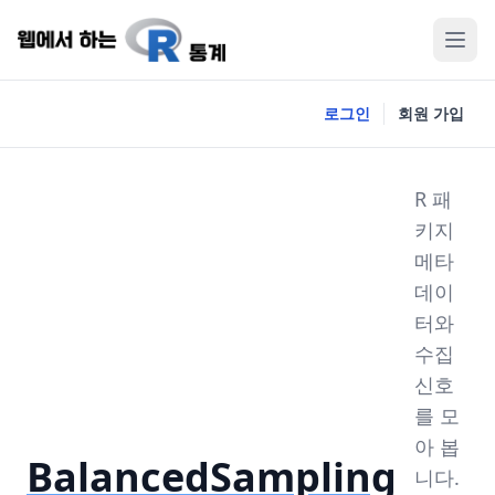
로그인
회원 가입
R 패
키지
메타
데이
터와
수집
신호
를 모
아 봅
BalancedSampling
니다.