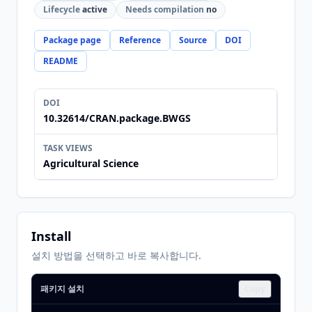
Lifecycle
active
Needs compilation
no
Package page
Reference
Source
DOI
README
DOI
10.32614/CRAN.package.BWGS
TASK VIEWS
Agricultural Science
Install
설치 방법을 선택하고 바로 복사합니다.
패키지 설치
Copy