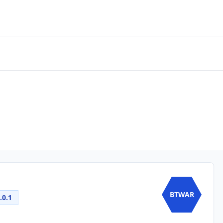
BTWAR
.0.1