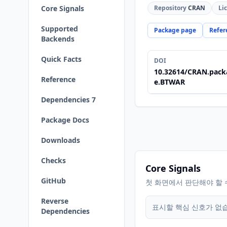
Core Signals
Repository
CRAN
Li
Supported
Package page
Refer
Backends
Quick Facts
DOI
10.32614/CRAN.pack
Reference
e.BTWAR
Dependencies 7
Package Docs
Downloads
Checks
Core Signals
GitHub
첫 화면에서 판단해야 할 
Reverse
표시할 핵심 신호가 없
Dependencies