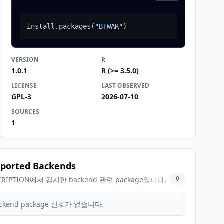
install.packages
(
"BTWAR"
)
VERSION
R
1.0.1
R (>= 3.5.0)
LICENSE
LAST OBSERVED
GPL-3
2026-07-10
SOURCES
1
ported Backends
0
CRIPTION에서 감지한 backend 관련 package입니다.
ckend package 신호가 없습니다.