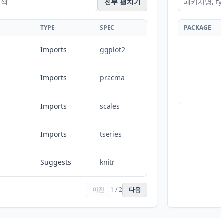
전부 펼치기
TYPE
SPEC
PACKAGE
Imports
ggplot2
Imports
pracma
Imports
scales
Imports
tseries
Suggests
knitr
이전
1 / 2
다음