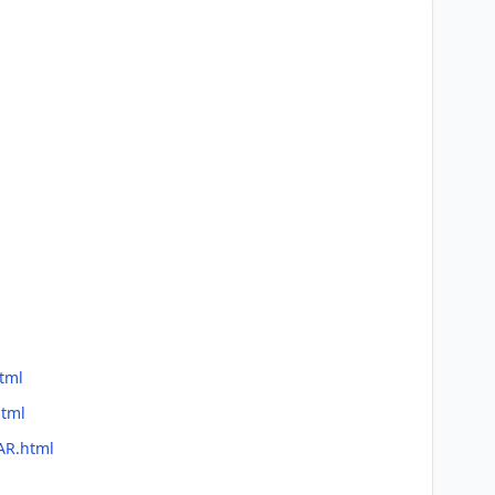
tml
html
AR.html