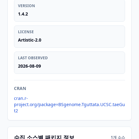
VERSION
1.4.2
LICENSE
Artistic-2.0
LAST OBSERVED
2026-08-09
CRAN
cran.r-
project.org/package=BSgenome.Tguttata.UCSC.taeGu
t2
수집 소스별 패키지 정보
1개 소스