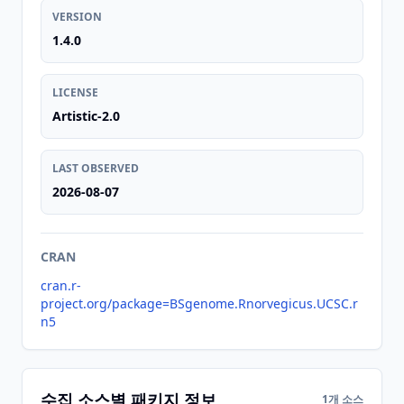
VERSION
1.4.0
LICENSE
Artistic-2.0
LAST OBSERVED
2026-08-07
CRAN
cran.r-
project.org/package=BSgenome.Rnorvegicus.UCSC.r
n5
수집 소스별 패키지 정보
1개 소스