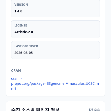
VERSION
1.4.0
LICENSE
Artistic-2.0
LAST OBSERVED
2026-08-05
CRAN
cran.r-
project.org/package=BSgenome.Mmusculus.UCSC.m
m9
수집 소스별 패키지 정보
1개 소스