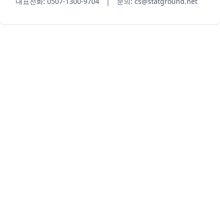
대표전화: 0507-1300-9704 | 문의: cs@statground.net